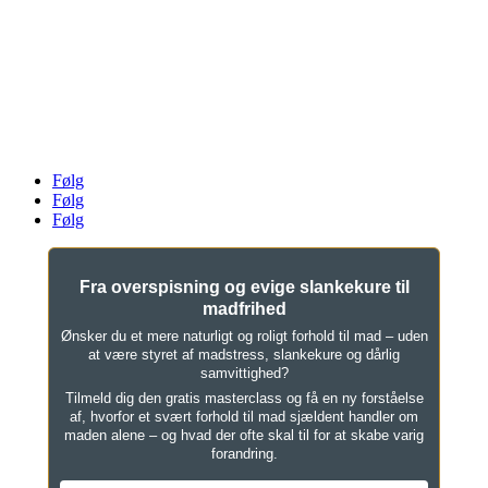
Klinik For Spiseforstyrrelser v. Louise Stokholm
AYA House ApS
Danstrupvej 27G, 3480 Fredensborg
Tlf. 61 46 16 78
mail@klinikforspiseforstyrrelser.dk
CVR 33026102
Følg
Følg
Følg
Fra overspisning og evige slankekure til
madfrihed
Ønsker du et mere naturligt og roligt forhold til mad – uden
at være styret af madstress, slankekure og dårlig
samvittighed?
Tilmeld dig den gratis masterclass og få en ny forståelse
af, hvorfor et svært forhold til mad sjældent handler om
maden alene – og hvad der ofte skal til for at skabe varig
forandring.