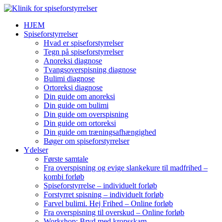
HJEM
Spiseforstyrrelser
Hvad er spiseforstyrrelser
Tegn på spiseforstyrrelser
Anoreksi diagnose
Tvangsoverspisning diagnose
Bulimi diagnose
Ortoreksi diagnose
Din guide om anoreksi
Din guide om bulimi
Din guide om overspisning
Din guide om ortoreksi
Din guide om træningsafhængighed
Bøger om spiseforstyrrelser
Ydelser
Første samtale
Fra overspisning og evige slankekure til madfrihed –
kombi forløb
Spiseforstyrrelse – individuelt forløb
Forstyrret spisning – individuelt forløb
Farvel bulimi. Hej Frihed – Online forløb
Fra overspisning til overskud – Online forløb
Workshop: Bryd med kropsskam