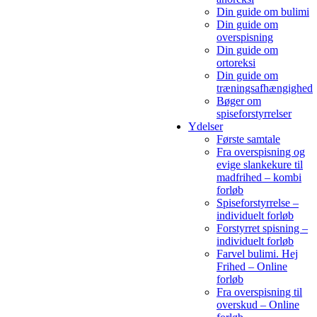
Din guide om bulimi
Din guide om
overspisning
Din guide om
ortoreksi
Din guide om
træningsafhængighed
Bøger om
spiseforstyrrelser
Ydelser
Første samtale
Fra overspisning og
evige slankekure til
madfrihed – kombi
forløb
Spiseforstyrrelse –
individuelt forløb
Forstyrret spisning –
individuelt forløb
Farvel bulimi. Hej
Frihed – Online
forløb
Fra overspisning til
overskud – Online