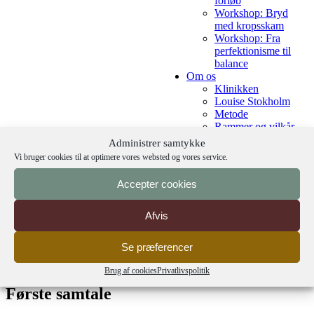
forløb
Workshop: Bryd
med kropsskam
Workshop: Fra
perfektionisme til
balance
Om os
Klinikken
Louise Stokholm
Metode
Rammer og vilkår
Referencer
Administrer samtykke
Samarbejdspartnere
Vi bruger cookies til at optimere vores websted og vores service.
Privatlivspolitik
Blog
Accepter cookies
Brevkasse
Brevkasse om
spiseforstyrrelser
Afvis
Skriv til brevkassen
Kontakt
Se præferencer
Brug af cookies
Privatlivspolitik
Første samtale