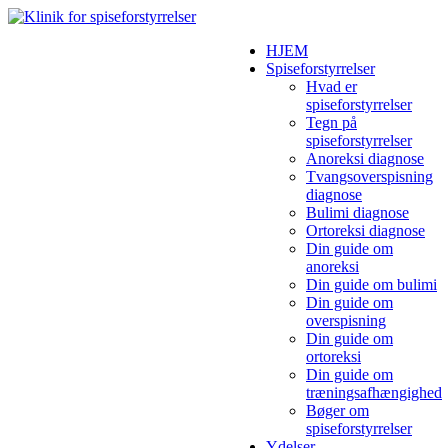
HJEM
Spiseforstyrrelser
Hvad er
spiseforstyrrelser
Tegn på
spiseforstyrrelser
Anoreksi diagnose
Tvangsoverspisning
diagnose
Bulimi diagnose
Ortoreksi diagnose
Din guide om
anoreksi
Din guide om bulimi
Din guide om
overspisning
Din guide om
ortoreksi
Din guide om
træningsafhængighed
Bøger om
spiseforstyrrelser
Ydelser