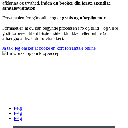
afklaring og tryghed,
inden du booker din første egentlige
samtale/visitation
.
Forsamtalen foregår online og er
gratis og uforpligtende
.
Formålet er, at du kan begynde processen i ro og tillid – og være
godt forberedt til dit første møde i klinikken eller online (alt
afhængig af hvad du foretrækker).
Ja tak, jeg ønsker at booke en kort forsamtale online
Klinik For Spiseforstyrrelser v. Louise Stokholm
AYA House ApS
Danstrupvej 27G, 3480 Fredensborg
Tlf. 61 46 16 78
mail@klinikforspiseforstyrrelser.dk
CVR 33026102
Følg
Følg
Følg