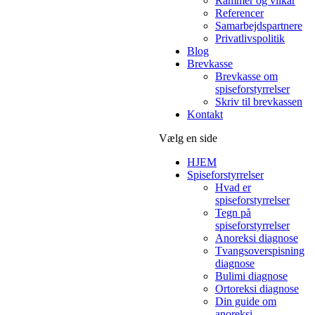
Rammer og vilkår
Referencer
Samarbejdspartnere
Privatlivspolitik
Blog
Brevkasse
Brevkasse om
spiseforstyrrelser
Skriv til brevkassen
Kontakt
Vælg en side
HJEM
Spiseforstyrrelser
Hvad er
spiseforstyrrelser
Tegn på
spiseforstyrrelser
Anoreksi diagnose
Tvangsoverspisning
diagnose
Bulimi diagnose
Ortoreksi diagnose
Din guide om
anoreksi