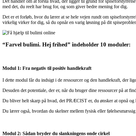
Det handler om at forstå hvad, der ligger til grund for spiseforstyrrels
med det, du reelt har brug for, og som giver bedre mening for dig.
Det er et forløb, hvor du lærer at se hele vejen rundt om spiseforstyr
virkelig virker for dig, så du opnår en varig løsning på dit spiseproble
“Farvel bulimi. Hej frihed” indeholder 10 moduler:
Modul 1: Fra negativ til positiv handlekraft
I dette modul får du indsigt i de ressourcer og den handlekraft, der lig
Desuden det potentiale, der er, når du bruger dine ressourcer på at finde 
Du bliver helt skarp på hvad, det PRÆCIST er, du ønsker at opnå og hv
Du lærer også, hvordan du skelner mellem fysisk eller følelsesmæssig 
Modul 2: Sådan bryder du slankningens onde cirkel