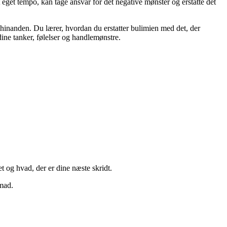
lt eget tempo, kan tage ansvar for det negative mønster og erstatte det
d hinanden. Du lærer, hvordan du erstatter bulimien med det, der
 dine tanker, følelser og handlemønstre.
t og hvad, der er dine næste skridt.
 mad.