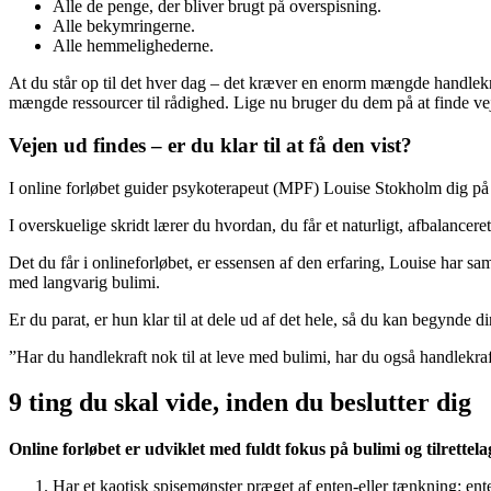
Alle de penge, der bliver brugt på overspisning.
Alle bekymringerne.
Alle hemmelighederne.
At du står op til det hver dag – det kræver en enorm mængde handlekraf
mængde ressourcer til rådighed. Lige nu bruger du dem på at finde ve
Vejen ud findes – er du klar til at få den vist?
I online forløbet guider psykoterapeut (MPF) Louise Stokholm dig på di
I overskuelige skridt lærer du hvordan, du får et naturligt, afbalanceret
Det du får i onlineforløbet, er essensen af den erfaring, Louise har s
med langvarig bulimi.
Er du parat, er hun klar til at dele ud af det hele, så du kan begynde d
”Har du handlekraft nok til at leve med bulimi, har du også handlekraft
9 ting du skal vide, inden du beslutter dig
Online forløbet er udviklet med fuldt fokus på bulimi og tilrettelagt
Har et kaotisk spisemønster præget af enten-eller tænkning: ente