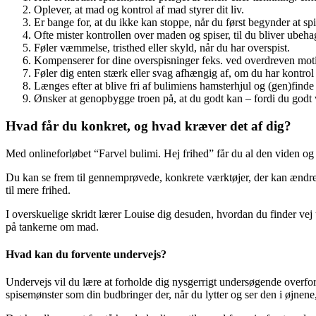
Oplever, at mad og kontrol af mad styrer dit liv.
Er bange for, at du ikke kan stoppe, når du først begynder at spi
Ofte mister kontrollen over maden og spiser, til du bliver ubeha
Føler væmmelse, tristhed eller skyld, når du har overspist.
Kompenserer for dine overspisninger feks. ved overdreven motio
Føler dig enten stærk eller svag afhængig af, om du har kontrol
Længes efter at blive fri af bulimiens hamsterhjul og (gen)finde e
Ønsker at genopbygge troen på, at du godt kan – fordi du godt ve
Hvad får du konkret, og hvad kræver det af dig?
Med onlineforløbet “Farvel bulimi. Hej frihed” får du al den viden og d
Du kan se frem til gennemprøvede, konkrete værktøjer, der kan ændre 
til mere frihed.
I overskuelige skridt lærer Louise dig desuden, hvordan du finder vej 
på tankerne om mad.
Hvad kan du forvente undervejs?
Undervejs vil du lære at forholde dig nysgerrigt undersøgende overfor 
spisemønster som din budbringer der, når du lytter og ser den i øjnene