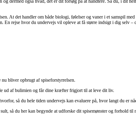
en og dermed også hvad, det er dit forsøg på at håndtere. Så du, i dit he
relsen. At det handler om både biologi, følelser og vaner i et samspil me
m. En rejse hvor du undervejs vil opleve at få større indsigt i dig selv –
e nu bliver opbrugt af spiseforstyrrelsen.
ud af bulimien og får dine kræfter frigjort til at leve dit liv.
orfor, så du hele tiden undervejs kan evaluere på, hvor langt du er nåe
sult, så du her kan begynde at udforske dit spisemønster og forhold til