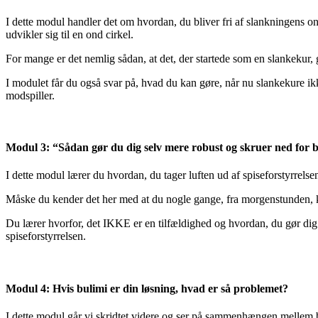
I dette modul handler det om hvordan, du bliver fri af slankningens on
udvikler sig til en ond cirkel.
For mange er det nemlig sådan, at det, der startede som en slankekur, g
I modulet får du også svar på, hvad du kan gøre, når nu slankekure ikk
modspiller.
Modul 3: “Sådan gør du dig selv mere robust og skruer ned for 
I dette modul lærer du hvordan, du tager luften ud af spiseforstyrrelsen
Måske du kender det her med at du nogle gange, fra morgenstunden, ka
Du lærer hvorfor, det IKKE er en tilfældighed og hvordan, du gør dig 
spiseforstyrrelsen.
Modul 4: Hvis bulimi er din løsning, hvad er så problemet?
I dette modul går vi skridtet videre og ser på sammenhængen mellem bul