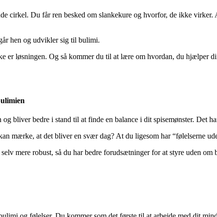
de cirkel. Du får ren besked om slankekure og hvorfor, de ikke virker. A
år hen og udvikler sig til bulimi.
e er løsningen. Og så kommer du til at lære om hvordan, du hjælper din 
bulimien
 og bliver bedre i stand til at finde en balance i dit spisemønster. Det h
n mærke, at det bliver en svær dag? At du ligesom har “følelserne ude
selv mere robust, så du har bedre forudsætninger for at styre uden om 
imi og følelser. Du kommer som det første til at arbejde med dit mindset