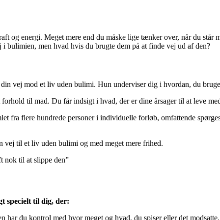
t og energi. Meget mere end du måske lige tænker over, når du står midt
j i bulimien, men hvad hvis du brugte dem på at finde vej ud af den?
n vej mod et liv uden bulimi. Hun underviser dig i hvordan, du bruger di
 forhold til mad. Du får indsigt i hvad, der er dine årsager til at leve me
amlet fra flere hundrede personer i individuelle forløb, omfattende spør
in vej til et liv uden bulimi og med meget mere frihed.
 nok til at slippe den”
 specielt til dig, der:
n har du kontrol med hvor meget og hvad, du spiser eller det modsatte, h