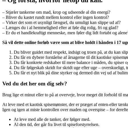
– Stjæler tankerne om mad, krop og udseende al din energi?
– Bliver du kastet rundt mellem kontrol eller ingen kontrol?
– Virker det som et usynligt fængsel, du umuligt kan slippe ud af?
– Længes du i al hemmelighed efter at føle dig rolig, fri og glad?
– Er du et handlekraftigt menneske, men føler dig lidt fortabt og alene
Så vil dette online forløb være som at blive holdt i hånden i 17 u
Du bliver guidet med respekt, indsigt og troen på, at du kan sli
Du får en dybere forståelse af årsagerne til dit kaotiske spisemø
Du får konkrete redskaber til mere balance i måden, du spiser 
Du får følgeskab skridt for skridt uge efter uge – overskueligt, 
Du får et nyt blik på dine styrker og dermed din vej ud af bulim
Ved du det her om dig selv?
Brug lige et minut eller to på at overveje, hvor meget dit forhold til
At leve med et kaotisk spisemønster, der er præget af enten-eller tænk
Igen og igen at miste kontrollen over maden og overspise – for dereft
At leve med alle de tanker, der følger med.
Al den tid, der går fra livet til spiseforstyrrelsen.