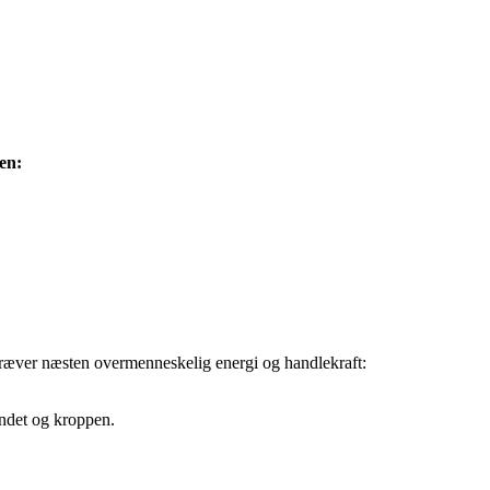
ien:
, kræver næsten overmenneskelig energi og handlekraft:
indet og kroppen.