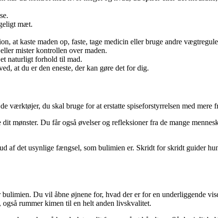
se.
geligt mæt.
n, at kaste maden op, faste, tage medicin eller bruge andre vægtregule
 eller mister kontrollen over maden.
t naturligt forhold til mad.
d, at du er den eneste, der kan gøre det for dig.
e værktøjer, du skal bruge for at erstatte spiseforstyrrelsen med mere f
dit mønster. Du får også øvelser og refleksioner fra de mange menneske
ud af det usynlige fængsel, som bulimien er. Skridt for skridt guider hu
bulimien. Du vil åbne øjnene for, hvad der er for en underliggende visd
, også rummer kimen til en helt anden livskvalitet.