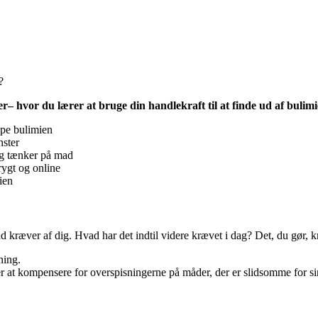
?
ger– hvor du lærer at bruge din handlekraft til at finde ud af bulim
ppe bulimien
nster
og tænker på mad
trygt og online
ien
 mad kræver af dig. Hvad har det indtil videre krævet i dag? Det, du gør
ning.
er at kompensere for overspisningerne på måder, der er slidsomme for s