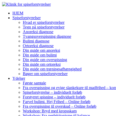
HJEM
Spiseforstyrrelser
Hvad er spiseforstyrrelser
Tegn på spiseforstyrrelser
Anoreksi diagnose
Tvangsoverspisning diagnose
Bulimi diagnose
Ortoreksi diagnose
Din guide om anoreksi
Din guide om bulimi
Din guide om overspisning
Din guide om ortoreksi
Din guide om træningsafhængighed
Bøger om spiseforstyrrelser
Ydelser
Første samtale
Fra overspisning og evige slankekure til madfrihed – kom
Spiseforstyrrelse – individuelt forløb
Forstyrret spisning – individuelt forløb
Farvel bulimi. Hej Frihed – Online forløb
Fra overspisning til overskud – Online forløb
Workshop: Bryd med kropsskam
Workshop: Fra perfektionisme til balance