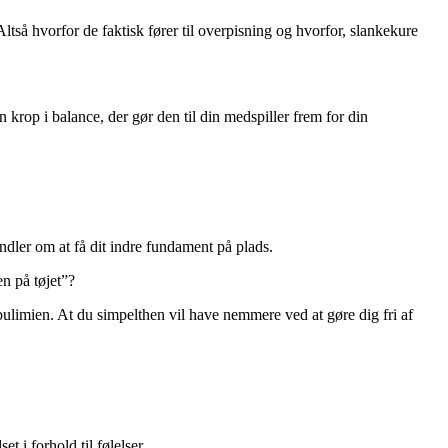
ltså hvorfor de faktisk fører til overpisning og hvorfor, slankekure
krop i balance, der gør den til din medspiller frem for din
andler om at få dit indre fundament på plads.
n på tøjet”?
bulimien. At du simpelthen vil have nemmere ved at gøre dig fri af
 i forhold til følelser.