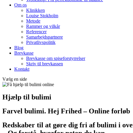
Om os
Klinikken
Louise Stokholm
Metode
Rammer og vilkår
Referencer
Samarbejdspartnere
Privatlivspolitik
Blog
Brevkasse
Brevkasse om spiseforstyrrelser
Skriv til brevkassen
Kontakt
Vælg en side
Hjælp til bulimi
Farvel bulimi. Hej Frihed – Online forløb
Redskaber til at gøre dig fri af bulimi i ov
– Og forstå, hvorfor netop du kan.