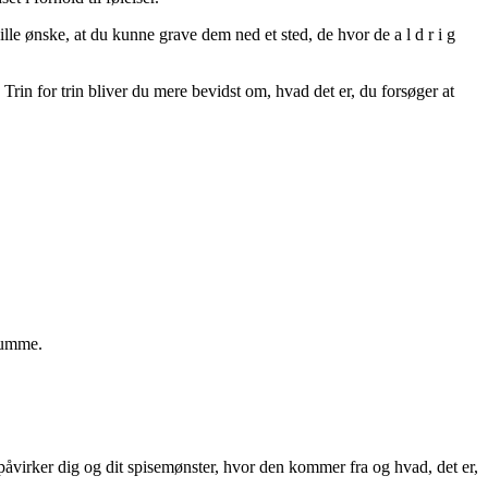
ville ønske, at du kunne grave dem ned et sted, de hvor de a l d r i g
rin for trin bliver du mere bevidst om, hvad det er, du forsøger at
 rumme.
 påvirker dig og dit spisemønster, hvor den kommer fra og hvad, det er,