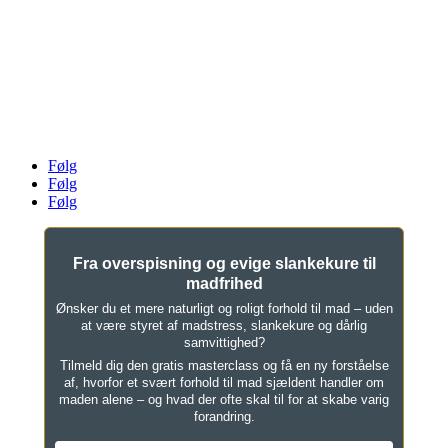
Klinik For Spiseforstyrrelser v. Louise Stokholm
AYA House ApS
Danstrupvej 27G, 3480 Fredensborg
Tlf. 61 46 16 78
mail@klinikforspiseforstyrrelser.dk
CVR 33026102
Følg
Følg
Følg
Fra overspisning og evige slankekure til
madfrihed
Ønsker du et mere naturligt og roligt forhold til mad – uden
at være styret af madstress, slankekure og dårlig
samvittighed?
Tilmeld dig den gratis masterclass og få en ny forståelse
af, hvorfor et svært forhold til mad sjældent handler om
maden alene – og hvad der ofte skal til for at skabe varig
forandring.