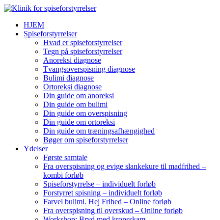
HJEM
Spiseforstyrrelser
Hvad er spiseforstyrrelser
Tegn på spiseforstyrrelser
Anoreksi diagnose
Tvangsoverspisning diagnose
Bulimi diagnose
Ortoreksi diagnose
Din guide om anoreksi
Din guide om bulimi
Din guide om overspisning
Din guide om ortoreksi
Din guide om træningsafhængighed
Bøger om spiseforstyrrelser
Ydelser
Første samtale
Fra overspisning og evige slankekure til madfrihed –
kombi forløb
Spiseforstyrrelse – individuelt forløb
Forstyrret spisning – individuelt forløb
Farvel bulimi. Hej Frihed – Online forløb
Fra overspisning til overskud – Online forløb
Workshop: Bryd med kropsskam