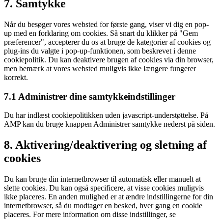
7. Samtykke
to
service
Når du besøger vores websted for første gang, viser vi dig en pop-
diverse
up med en forklaring om cookies. Så snart du klikker på "Gem
præferencer", accepterer du os at bruge de kategorier af cookies og
plug-ins du valgte i pop-up-funktionen, som beskrevet i denne
cookiepolitik. Du kan deaktivere brugen af ​​cookies via din browser,
men bemærk at vores websted muligvis ikke længere fungerer
korrekt.
7.1 Administrer dine samtykkeindstillinger
Du har indlæst cookiepolitikken uden javascript-understøttelse. På
AMP kan du bruge knappen Administrer samtykke nederst på siden.
8. Aktivering/deaktivering og sletning af
cookies
Du kan bruge din internetbrowser til automatisk eller manuelt at
slette cookies. Du kan også specificere, at visse cookies muligvis
ikke placeres. En anden mulighed er at ændre indstillingerne for din
internetbrowser, så du modtager en besked, hver gang en cookie
placeres. For mere information om disse indstillinger, se