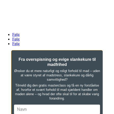
AYA House ApS
Danstrupvej 27G, 3480 Fredensborg
Tlf. 61 46 16 78
mail@klinikforspiseforstyrrelser.dk
CVR 33026102
Følg
Følg
Følg
Fra overspisning og evige slankekure til
madfrihed
Ønsker du et mere naturligt og roligt forhold til mad – uden
at være styret af madstress, slankekure og dårlig
samvittighed?
Tilmeld dig den gratis masterclass og få en ny forståelse
af, hvorfor et svært forhold til mad sjældent handler om
maden alene – og hvad der ofte skal til for at skabe varig
forandring.