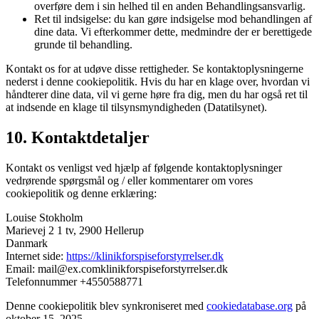
overføre dem i sin helhed til en anden Behandlingsansvarlig.
Ret til indsigelse: du kan gøre indsigelse mod behandlingen af
​​dine data. Vi efterkommer dette, medmindre der er berettigede
grunde til behandling.
Kontakt os for at udøve disse rettigheder. Se kontaktoplysningerne
nederst i denne cookiepolitik. Hvis du har en klage over, hvordan vi
håndterer dine data, vil vi gerne høre fra dig, men du har også ret til
at indsende en klage til tilsynsmyndigheden (Datatilsynet).
10. Kontaktdetaljer
Kontakt os venligst ved hjælp af følgende kontaktoplysninger
vedrørende spørgsmål og / eller kommentarer om vores
cookiepolitik og denne erklæring:
Louise Stokholm
Marievej 2 1 tv, 2900 Hellerup
Danmark
Internet side:
https://klinikforspiseforstyrrelser.dk
Email:
mail@
ex.com
klinikforspiseforstyrrelser.dk
Telefonnummer +4550588771
Denne cookiepolitik blev synkroniseret med
cookiedatabase.org
på
oktober 15, 2025.