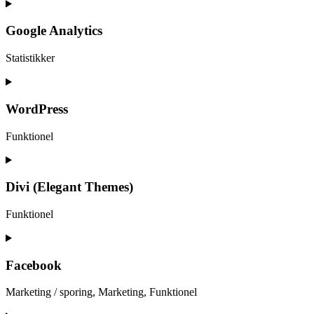
Google Analytics
Statistikker
Consent
to
service
WordPress
google-
analytics
Funktionel
Consent
to
service
Divi (Elegant Themes)
wordpress
Funktionel
Consent
to
service
Facebook
divi-
(elegant-
Marketing / sporing, Marketing, Funktionel
themes)