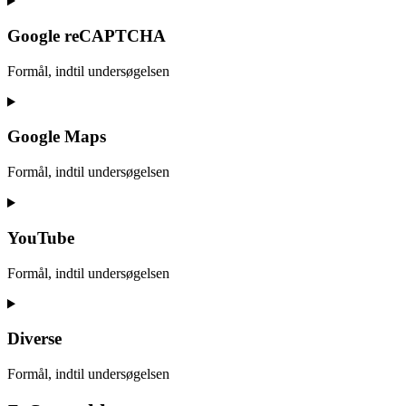
to
service
Google reCAPTCHA
google-
fonts
Formål, indtil undersøgelsen
Consent
to
service
Google Maps
google-
recaptcha
Formål, indtil undersøgelsen
Consent
to
service
YouTube
google-
maps
Formål, indtil undersøgelsen
Consent
to
service
Diverse
youtube
Formål, indtil undersøgelsen
Consent