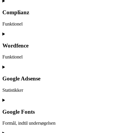
Consent
to
service
Complianz
facebook
Funktionel
Consent
to
service
Wordfence
complianz
Funktionel
Consent
to
service
Google Adsense
wordfence
Statistikker
Consent
to
service
Google Fonts
google-
adsense
Formål, indtil undersøgelsen
Consent