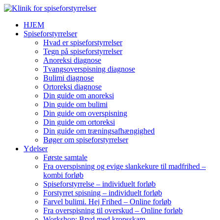
HJEM
Spiseforstyrrelser
Hvad er spiseforstyrrelser
Tegn på spiseforstyrrelser
Anoreksi diagnose
Tvangsoverspisning diagnose
Bulimi diagnose
Ortoreksi diagnose
Din guide om anoreksi
Din guide om bulimi
Din guide om overspisning
Din guide om ortoreksi
Din guide om træningsafhængighed
Bøger om spiseforstyrrelser
Ydelser
Første samtale
Fra overspisning og evige slankekure til madfrihed –
kombi forløb
Spiseforstyrrelse – individuelt forløb
Forstyrret spisning – individuelt forløb
Farvel bulimi. Hej Frihed – Online forløb
Fra overspisning til overskud – Online forløb
Workshop: Bryd med kropsskam