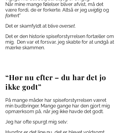
Når mine mange følelser bliver afvist, må det
være fordi, de er forkerte. Altså er jeg
uvigtig
og
forkert
”
Det er skamfyldt at blive
overset
.
Det er den historie spiseforstyrrelsen fortæller om
mig. Den var et forsvar, jeg skabte for at undgå at
mærke skammen.
“Hør nu efter – du har det jo
ikke godt”
På mange måder har spiseforstyrrelsen været
min budbringer. Mange gange har den gjort mig
opmærksom på, når jeg ikke havde det godt.
Jeg har ofte spurgt mig selv:
Hvorfor er det lige nu, det er blevet voldsomt