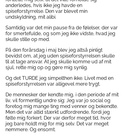
anderledes, hvis ikke jeg havde en
spiseforstyrrelse. Den var blevet min
undskyldning, mit alibi.
Samtidig var det min pause fra de følelser, der var
for smertefulde, og som jeg ikke vidste, hvad jeg
skulle stille op med.
På den forårsdag i maj blev jeg altså pinligt
bevidst om, at jeg uden spiseforstyrrelsen skulle
til at tage ansvar. At jeg skulle komme ud af mit
sjul, rette mig op og gøre mig synlig.
Og det TURDE jeg simpelthen ikke. Livet med en
spiseforstyrrelsen var alligevel mere trygt.
De mennesker der kendte mig, i den periode af mit
liv, vil formentlig undre sig: Jeg var jo social og
foretog mig mange ting med venner og bekendte.
Men det var altid stærkt udfordrende, fordi jeg
følte mig forkert. Der var derfor meget tid, hvor
jeg bare holdt mig for mig selv. Det var meget
nemmere. Og ensomt.