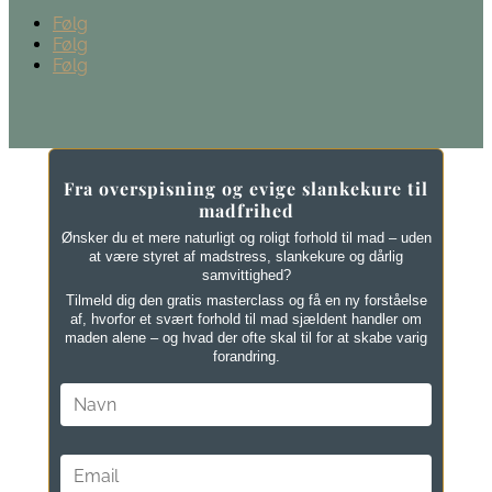
Følg
Følg
Følg
Fra overspisning og evige slankekure til
madfrihed
Ønsker du et mere naturligt og roligt forhold til mad – uden
at være styret af madstress, slankekure og dårlig
samvittighed?
Tilmeld dig den gratis masterclass og få en ny forståelse
af, hvorfor et svært forhold til mad sjældent handler om
maden alene – og hvad der ofte skal til for at skabe varig
forandring.