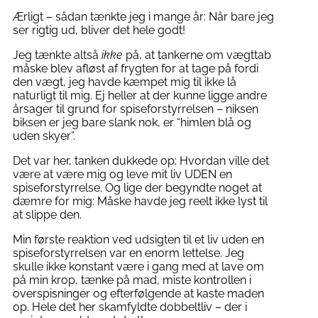
Ærligt – sådan tænkte jeg i mange år: Når bare jeg
ser rigtig ud, bliver det hele godt!
Jeg tænkte altså
ikke
på, at tankerne om vægttab
måske blev afløst af frygten for at tage på fordi
den vægt, jeg havde kæmpet mig til ikke lå
naturligt til mig. Ej heller at der kunne ligge andre
årsager til grund for spiseforstyrrelsen – niksen
biksen er jeg bare slank nok, er “himlen blå og
uden skyer”.
Det var her, tanken dukkede op: Hvordan ville det
være at være mig og leve mit liv UDEN en
spiseforstyrrelse. Og lige der begyndte noget at
dæmre for mig: Måske havde jeg reelt ikke lyst til
at slippe den.
Min første reaktion ved udsigten til et liv uden en
spiseforstyrrelsen var en enorm lettelse. Jeg
skulle ikke konstant være i gang med at lave om
på min krop, tænke på mad, miste kontrollen i
overspisninger og efterfølgende at kaste maden
op. Hele det her skamfyldte dobbeltliv – der i