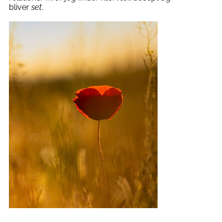
bliver
set
.