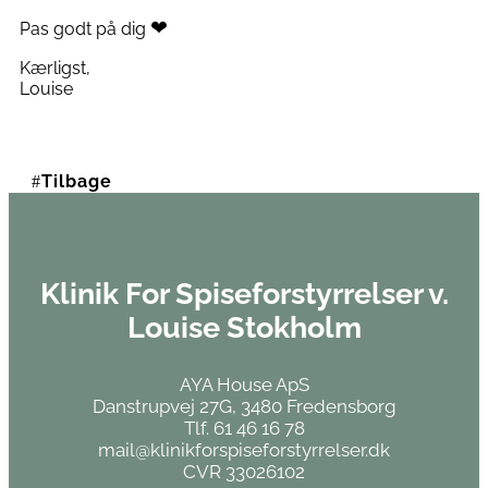
❤
Pas godt på dig
Kærligst,
Louise
Tilbage
Klinik For Spiseforstyrrelser v.
Louise Stokholm
AYA House ApS
Danstrupvej 27G, 3480 Fredensborg
Tlf. 61 46 16 78
mail@klinikforspiseforstyrrelser.dk
CVR 33026102