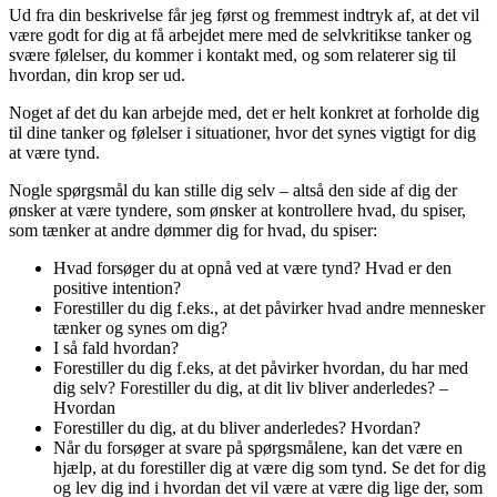
Ud fra din beskrivelse får jeg først og fremmest indtryk af, at det vil
være godt for dig at få arbejdet mere med de selvkritikse tanker og
svære følelser, du kommer i kontakt med, og som relaterer sig til
hvordan, din krop ser ud.
Noget af det du kan arbejde med, det er helt konkret at forholde dig
til dine tanker og følelser i situationer, hvor det synes vigtigt for dig
at være tynd.
Nogle spørgsmål du kan stille dig selv – altså den side af dig der
ønsker at være tyndere, som ønsker at kontrollere hvad, du spiser,
som tænker at andre dømmer dig for hvad, du spiser:
Hvad forsøger du at opnå ved at være tynd? Hvad er den
positive intention?
Forestiller du dig f.eks., at det påvirker hvad andre mennesker
tænker og synes om dig?
I så fald hvordan?
Forestiller du dig f.eks, at det påvirker hvordan, du har med
dig selv? Forestiller du dig, at dit liv bliver anderledes? –
Hvordan
Forestiller du dig, at du bliver anderledes? Hvordan?
Når du forsøger at svare på spørgsmålene, kan det være en
hjælp, at du forestiller dig at være dig som tynd. Se det for dig
og lev dig ind i hvordan det vil være at være dig lige der, som