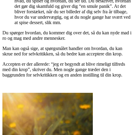
hvad, du spiser og hvordan, du ser ud. Du beskriver, hvordan
det gør dig skamfuld og giver dig “en smule panik”. At det
bliver forstæket, når du ser billeder af dig selv fra år tilbage,
hvor du var undervægtig, og at du nogle gange har svært ved
at spise dessert, slik mm.
Du spørger hvordan, du kommer dig over det, så du kan nyde mad i
ro og mag med andre mennesker.
Man kan også sige, at spørgsmålet handler om hvordan, du kan
skrue ned for selvkritikken, så du bedre kan acceptere din krop.
Accepten er der allerede: “jeg er begyndt at blive rimeligt tilfreds
med din krop”, skriver du. Men nogle gange træder den i
baggrunden for selvkritikken og en anden instilling til din krop.