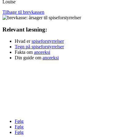
Louise
Tilbage til brevkassen
Relevant læsning:
Hvad er
spiseforstyrrelser
Tegn på spiseforstyrrelser
Fakta om
anoreksi
Din guide om
anoreksi
Klinik For Spiseforstyrrelser v. Louise Stokholm
AYA House ApS
Danstrupvej 27G, 3480 Fredensborg
Tlf. 61 46 16 78
mail@klinikforspiseforstyrrelser.dk
CVR 33026102
Følg
Følg
Følg