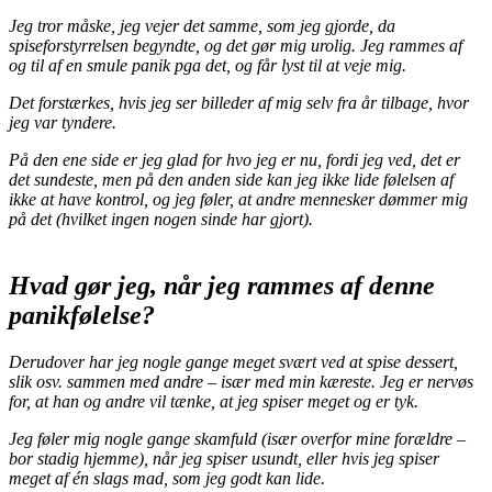
Jeg tror måske, jeg vejer det samme, som jeg gjorde, da
spiseforstyrrelsen begyndte, og det gør mig urolig. Jeg rammes af
og til af en smule panik pga det, og får lyst til at veje mig.
Det forstærkes, hvis jeg ser billeder af mig selv fra år tilbage, hvor
jeg var tyndere.
På den ene side er jeg glad for hvo jeg er nu, fordi jeg ved, det er
det sundeste, men på den anden side kan jeg ikke lide følelsen af
ikke at have kontrol, og jeg føler, at andre mennesker dømmer mig
på det (hvilket ingen nogen sinde har gjort).
Hvad gør jeg, når jeg rammes af denne
panikfølelse?
Derudover har jeg nogle gange meget svært ved at spise dessert,
slik osv. sammen med andre – især med min kæreste. Jeg er nervøs
for, at han og andre vil tænke, at jeg spiser meget og er tyk.
Jeg føler mig nogle gange skamfuld (især overfor mine forældre –
bor stadig hjemme), når jeg spiser usundt, eller hvis jeg spiser
meget af én slags mad, som jeg godt kan lide.