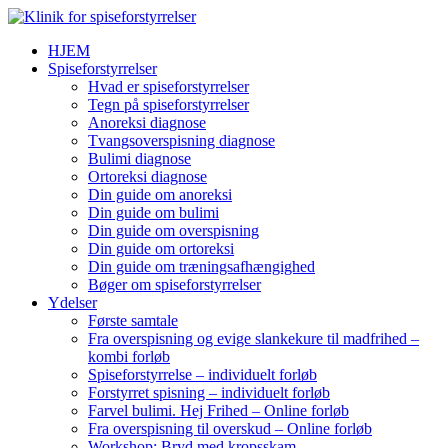
HJEM
Spiseforstyrrelser
Hvad er spiseforstyrrelser
Tegn på spiseforstyrrelser
Anoreksi diagnose
Tvangsoverspisning diagnose
Bulimi diagnose
Ortoreksi diagnose
Din guide om anoreksi
Din guide om bulimi
Din guide om overspisning
Din guide om ortoreksi
Din guide om træningsafhængighed
Bøger om spiseforstyrrelser
Ydelser
Første samtale
Fra overspisning og evige slankekure til madfrihed –
kombi forløb
Spiseforstyrrelse – individuelt forløb
Forstyrret spisning – individuelt forløb
Farvel bulimi. Hej Frihed – Online forløb
Fra overspisning til overskud – Online forløb
Workshop: Bryd med kropsskam